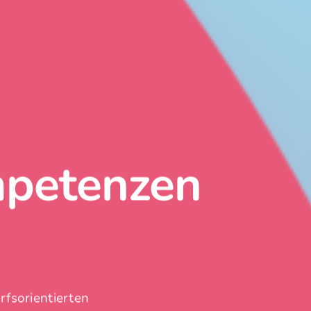
mpetenzen
fsorientierten